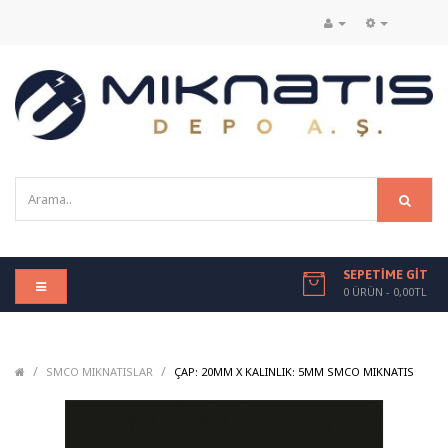
SEPETIME GIT
0 ÜRÜN - 0,00TL
/
/
/
SMCO MIKNATISLAR
ÇAP: 20MM X KALINLIK: 5MM SMCO MIKNATIS