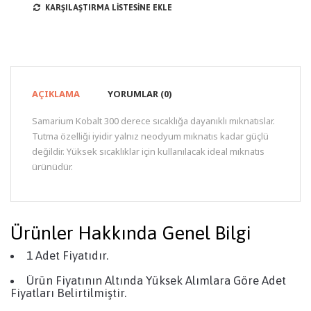
KARŞILAŞTIRMA LISTESINE EKLE
AÇIKLAMA
YORUMLAR (0)
Samarium Kobalt 300 derece sıcaklığa dayanıklı mıknatıslar.
Tutma özelliği iyidir yalnız neodyum mıknatıs kadar güçlü
değildir. Yüksek sıcaklıklar için kullanılacak ideal mıknatıs
ürünüdür.
Ürünler Hakkında Genel Bilgi
1 Adet Fiyatıdır.
Ürün Fiyatının Altında Yüksek Alımlara Göre Adet
Fiyatları Belirtilmiştir.