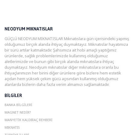
NEODYUM MIKNATISLAR
GÜÇLÜ NEODYUM MIKNATISLAR Mıknatıslara gün içerisindeki yapmış
olduğumuz birçok alanda ihtiyaç duymaktayız. Mıknatıslar hayatımıza
bir sürü artılar katmaktadır. Şahsımıza ait hobi amaçlı yaptığımız
ürünlerde, sağlık problemlerimizde kullanmış olduğumuz
aletlerimizde ve bunun gibi birçok alanda mıknatıslara ihtiyaç
duymaktayız. Neodyum mıknatıslar diğer mıknatıslara oranla bu
ihtiyaçlarımızın her birini diğer ürünlere göre bizlere hem estetik
açıdan hem yüksek çekim gücü açısından kullanmış olduğumuz
alanlarda bizlerin daha fazla verim almamızı sağlamaktadır.
BILGILER
BANKA BILGILERI
MAGNET NEDIR?
MANYETIK KALDIRAÇ REHBERI
MIKNATIS
TÜRKIYE İLLERI