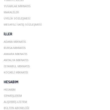
YUVARLAK MIKNATIS
MAKALELER
ÜYELIK SÖZLEŞMESI
MESAFELI SATIŞ SÖZLEŞMESI
ILLER
ADANA MIKNATIS
BURSA MIKNATIS
ANKARA MIKNATIS
ANTALYA MIKNATIS
ISTANBUL MIKNATIS
KOCAELI MIKNATIS
HESABIM
HESABIM
SIPARIŞLERIM
ALIŞVERIŞ LISTEM
BÜLTEN ABONELIĞI