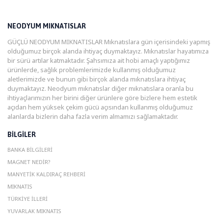
NEODYUM MIKNATISLAR
GÜÇLÜ NEODYUM MIKNATISLAR Mıknatıslara gün içerisindeki yapmış
olduğumuz birçok alanda ihtiyaç duymaktayız. Mıknatıslar hayatımıza
bir sürü artılar katmaktadır. Şahsımıza ait hobi amaçlı yaptığımız
ürünlerde, sağlık problemlerimizde kullanmış olduğumuz
aletlerimizde ve bunun gibi birçok alanda mıknatıslara ihtiyaç
duymaktayız. Neodyum mıknatıslar diğer mıknatıslara oranla bu
ihtiyaçlarımızın her birini diğer ürünlere göre bizlere hem estetik
açıdan hem yüksek çekim gücü açısından kullanmış olduğumuz
alanlarda bizlerin daha fazla verim almamızı sağlamaktadır.
BILGILER
BANKA BILGILERI
MAGNET NEDIR?
MANYETIK KALDIRAÇ REHBERI
MIKNATIS
TÜRKIYE İLLERI
YUVARLAK MIKNATIS