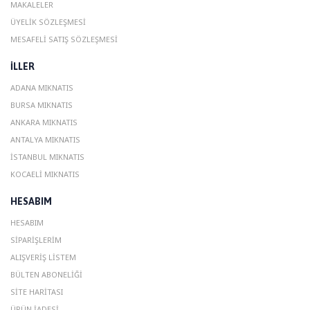
MAKALELER
ÜYELIK SÖZLEŞMESI
MESAFELI SATIŞ SÖZLEŞMESI
ILLER
ADANA MIKNATIS
BURSA MIKNATIS
ANKARA MIKNATIS
ANTALYA MIKNATIS
ISTANBUL MIKNATIS
KOCAELI MIKNATIS
HESABIM
HESABIM
SIPARIŞLERIM
ALIŞVERIŞ LISTEM
BÜLTEN ABONELIĞI
SITE HARITASI
ÜRÜN İADESI