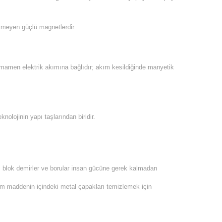
tmeyen güçlü magnetlerdir.
 tamamen elektrik akımına bağlıdır; akım kesildiğinde manyetik
olojinin yapı taşlarından biridir.
ar, blok demirler ve borular insan gücüne gerek kalmadan
am maddenin içindeki metal çapakları temizlemek için