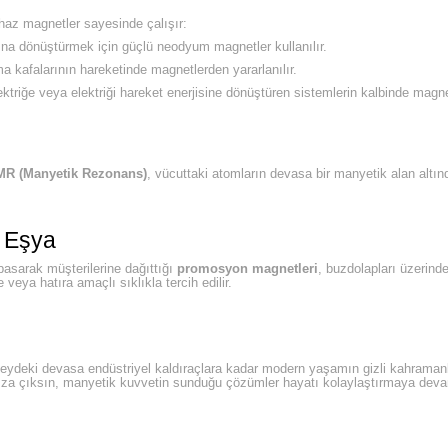
cihaz magnetler sayesinde çalışır:
sına dönüştürmek için güçlü neodyum magnetler kullanılır.
 kafalarının hareketinde magnetlerden yararlanılır.
ektriğe veya elektriği hareket enerjisine dönüştüren sistemlerin kalbinde magnet
MR (Manyetik Rezonans)
, vücuttaki atomların devasa bir manyetik alan altın
k Eşya
 basarak müşterilerine dağıttığı
promosyon magnetleri
, buzdolapları üzerinde
veya hatıra amaçlı sıklıkla tercih edilir.
ydeki devasa endüstriyel kaldıraçlara kadar modern yaşamın gizli kahramanlar
rşımıza çıksın, manyetik kuvvetin sunduğu çözümler hayatı kolaylaştırmaya dev