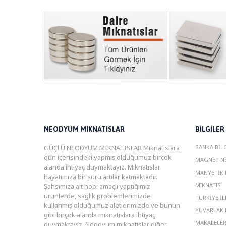
NEODYUM MIKNATISLAR
BILGILER
GÜÇLÜ NEODYUM MIKNATISLAR Mıknatıslara
BANKA BIL
gün içerisindeki yapmış olduğumuz birçok
MAGNET NE
alanda ihtiyaç duymaktayız. Mıknatıslar
MANYETIK 
hayatımıza bir sürü artılar katmaktadır.
MIKNATIS
Şahsımıza ait hobi amaçlı yaptığımız
ürünlerde, sağlık problemlerimizde
TÜRKIYE İL
kullanmış olduğumuz aletlerimizde ve bunun
YUVARLAK 
gibi birçok alanda mıknatıslara ihtiyaç
MAKALELE
duymaktayız. Neodyum mıknatıslar diğer