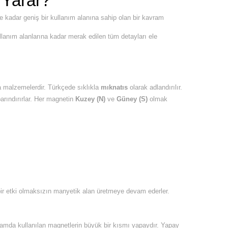
 Yarar?
re kadar geniş bir kullanım alanına sahip olan bir kavram
llanım alanlarına kadar merak edilen tüm detayları ele
ya malzemelerdir. Türkçede sıklıkla
mıknatıs
olarak adlandırılır.
arındırırlar. Her magnetin
Kuzey (N)
ve
Güney (S)
olmak
 bir etki olmaksızın manyetik alan üretmeye devam ederler.
aşamda kullanılan magnetlerin büyük bir kısmı yapaydır. Yapay