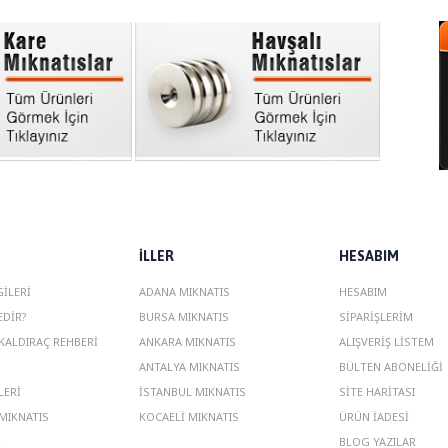
ILLER
HESABIM
GILERI
ADANA MIKNATIS
HESABIM
DIR?
BURSA MIKNATIS
SIPARIŞLERIM
KALDIRAÇ REHBERI
ANKARA MIKNATIS
ALIŞVERIŞ LISTEM
ANTALYA MIKNATIS
BÜLTEN ABONELIĞI
LERI
ISTANBUL MIKNATIS
SITE HARITASI
MIKNATIS
KOCAELI MIKNATIS
ÜRÜN İADESI
R
BLOG YAZILAR