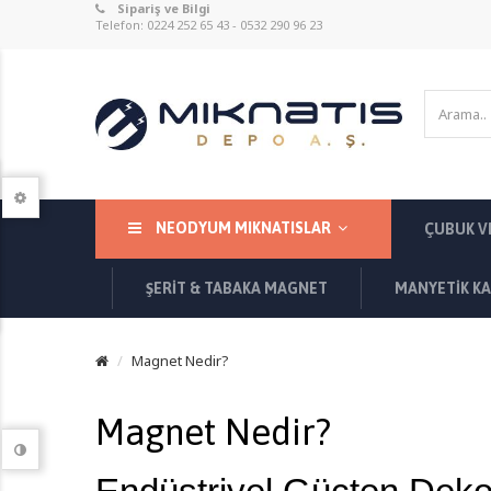
Sipariş ve Bilgi
Telefon: 0224 252 65 43 -
0532 290 96 23
NEODYUM MIKNATISLAR
ÇUBUK V
ŞERIT & TABAKA MAGNET
MANYETIK KA
Magnet Nedir?
Magnet Nedir?