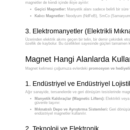
magnetler de kendi içinde ikiye ayrılır:
Geçici Magnetler:
Manyetik alanı sadece belirli bir sür
Kalıcı Magnetler:
Neodyum (NdFeB), SmCo (Samaryum Koba
3. Elektromanyetler (Elektrikli Mıkna
Üzerinden elektrik akımı geçen bir telin, bir demir çekirdek et
özellik de kaybolur. Bu özellikleri sayesinde güçleri tamamen kon
Magnet Hangi Alanlarda Kullan
Magnet kelimesi çoğumuza evlerdeki
promosyon ve hediyeli
1. Endüstriyel ve Endüstriyel Lojisti
Ağır sanayide, tersanelerde ve geri dönüşüm tesislerinde magnet
Manyetik Kaldıraçlar (Magnetic Lifters):
Elektrikli veya
güvenle taşınır.
Mıknatıslı Depo ve Ayrıştırma Sistemleri:
Geri dönüşüm
endüstriyel magnetler kullanılır.
2. Teknoloji ve Elektronik