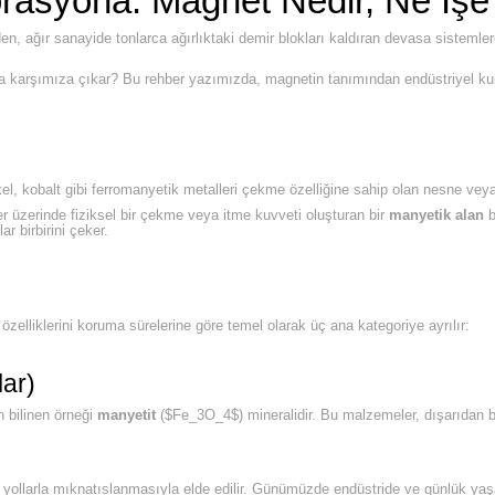
rasyona: Magnet Nedir, Ne İşe
en, ağır sanayide tonlarca ağırlıktaki demir blokları kaldıran devasa sistemle
arda karşımıza çıkar? Bu rehber yazımızda, magnetin tanımından endüstriyel ku
kel, kobalt gibi ferromanyetik metalleri çekme özelliğine sahip olan nesne ve
 üzerinde fiziksel bir çekme veya itme kuvveti oluşturan bir
manyetik alan
b
ar birbirini çeker.
zelliklerini koruma sürelerine göre temel olarak üç ana kategoriye ayrılır:
lar)
n bilinen örneği
manyetit
(
$Fe_3O_4$
) mineralidir. Bu malzemeler, dışarıdan
pay yollarla mıknatıslanmasıyla elde edilir. Günümüzde endüstride ve günlük y