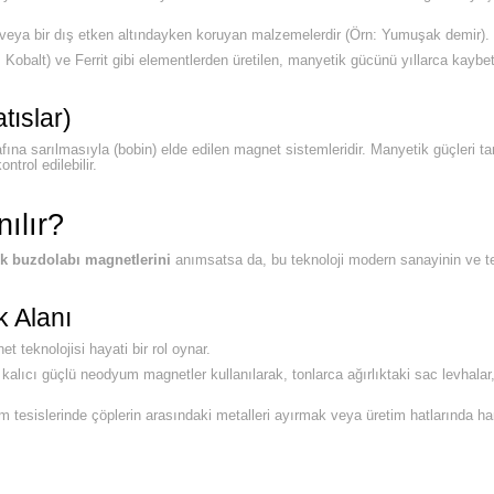
e veya bir dış etken altındayken koruyan malzemelerdir (Örn: Yumuşak demir).
lt) ve Ferrit gibi elementlerden üretilen, manyetik gücünü yıllarca kaybe
tıslar)
rafına sarılmasıyla (bobin) elde edilen magnet sistemleridir. Manyetik güçleri
trol edilebilir.
ılır?
k buzdolabı magnetlerini
anımsatsa da, bu teknoloji modern sanayinin ve tekn
k Alanı
 teknolojisi hayati bir rol oynar.
 kalıcı güçlü neodyum magnetler kullanılarak, tonlarca ağırlıktaki sac levhal
 tesislerinde çöplerin arasındaki metalleri ayırmak veya üretim hatlarında h