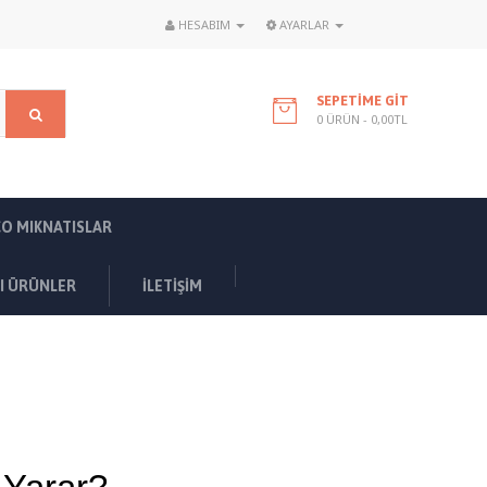
HESABIM
AYARLAR
SEPETIME GIT
0 ÜRÜN - 0,00TL
O MIKNATISLAR
LI ÜRÜNLER
İLETİŞİM