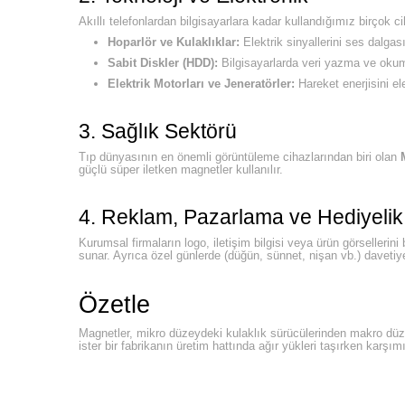
Akıllı telefonlardan bilgisayarlara kadar kullandığımız birçok 
Hoparlör ve Kulaklıklar:
Elektrik sinyallerini ses dalga
Sabit Diskler (HDD):
Bilgisayarlarda veri yazma ve okuma
Elektrik Motorları ve Jeneratörler:
Hareket enerjisini el
3. Sağlık Sektörü
Tıp dünyasının en önemli görüntüleme cihazlarından biri olan
güçlü süper iletken magnetler kullanılır.
4. Reklam, Pazarlama ve Hediyeli
Kurumsal firmaların logo, iletişim bilgisi veya ürün görsellerini
sunar. Ayrıca özel günlerde (düğün, sünnet, nişan vb.) davetiye 
Özetle
Magnetler, mikro düzeydeki kulaklık sürücülerinden makro düze
ister bir fabrikanın üretim hattında ağır yükleri taşırken ka