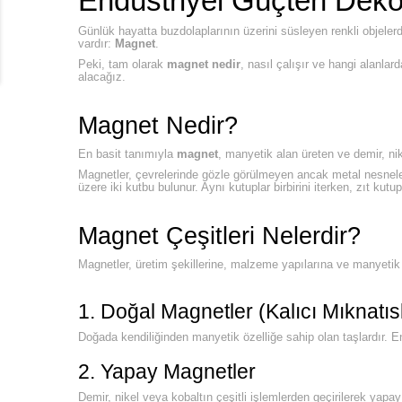
Endüstriyel Güçten Deko
Günlük hayatta buzdolaplarının üzerini süsleyen renkli objelerd
vardır:
Magnet
.
Peki, tam olarak
magnet nedir
, nasıl çalışır ve hangi alanl
alacağız.
Magnet Nedir?
En basit tanımıyla
magnet
, manyetik alan üreten ve demir, ni
Magnetler, çevrelerinde gözle görülmeyen ancak metal nesneler
üzere iki kutbu bulunur. Aynı kutuplar birbirini iterken, zıt kutupl
Magnet Çeşitleri Nelerdir?
Magnetler, üretim şekillerine, malzeme yapılarına ve manyetik ö
1. Doğal Magnetler (Kalıcı Mıknatıs
Doğada kendiliğinden manyetik özelliğe sahip olan taşlardır. E
2. Yapay Magnetler
Demir, nikel veya kobaltın çeşitli işlemlerden geçirilerek ya