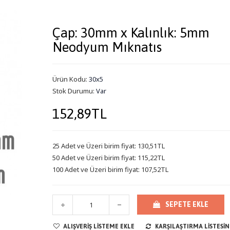
Çap: 30mm x Kalınlık: 5mm
Neodyum Mıknatıs
Ürün Kodu:
30x5
Stok Durumu:
Var
152,89TL
25 Adet ve Üzeri birim fiyat: 130,51TL
50 Adet ve Üzeri birim fiyat: 115,22TL
100 Adet ve Üzeri birim fiyat: 107,52TL
SEPETE EKLE
ALIŞVERIŞ LISTEME EKLE
KARŞILAŞTIRMA LISTESIN