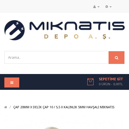
SEPETIME GIT
0 ÜRÜN - 0,00TL
/
/
ÇAP 20MM X DELIK ÇAP 10 / 5,5 X KALINLIK 5MM HAVŞALI MIKNATIS