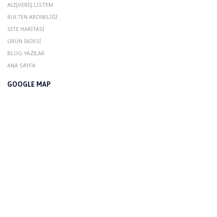
ALIŞVERIŞ LISTEM
BÜLTEN ABONELIĞI
SITE HARITASI
ÜRÜN İADESI
BLOG YAZILAR
ANA SAYFA
GOOGLE MAP