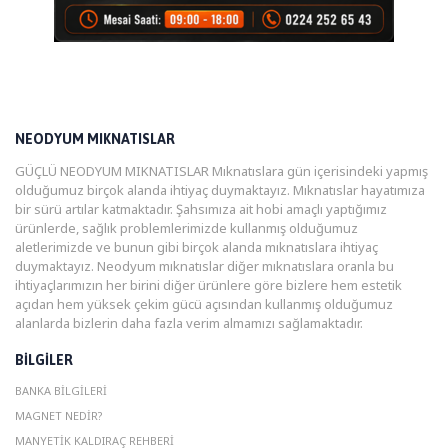
NEODYUM MIKNATISLAR
GÜÇLÜ NEODYUM MIKNATISLAR Mıknatıslara gün içerisindeki yapmış
olduğumuz birçok alanda ihtiyaç duymaktayız. Mıknatıslar hayatımıza
bir sürü artılar katmaktadır. Şahsımıza ait hobi amaçlı yaptığımız
ürünlerde, sağlık problemlerimizde kullanmış olduğumuz
aletlerimizde ve bunun gibi birçok alanda mıknatıslara ihtiyaç
duymaktayız. Neodyum mıknatıslar diğer mıknatıslara oranla bu
ihtiyaçlarımızın her birini diğer ürünlere göre bizlere hem estetik
açıdan hem yüksek çekim gücü açısından kullanmış olduğumuz
alanlarda bizlerin daha fazla verim almamızı sağlamaktadır.
BILGILER
BANKA BILGILERI
MAGNET NEDIR?
MANYETIK KALDIRAÇ REHBERI