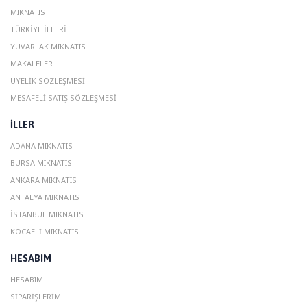
MIKNATIS
TÜRKIYE İLLERI
YUVARLAK MIKNATIS
MAKALELER
ÜYELIK SÖZLEŞMESI
MESAFELI SATIŞ SÖZLEŞMESI
ILLER
ADANA MIKNATIS
BURSA MIKNATIS
ANKARA MIKNATIS
ANTALYA MIKNATIS
ISTANBUL MIKNATIS
KOCAELI MIKNATIS
HESABIM
HESABIM
SIPARIŞLERIM