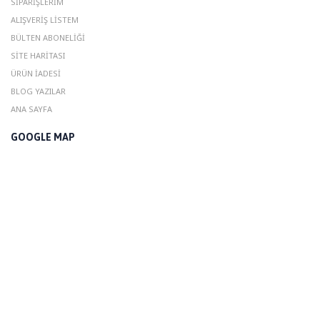
SIPARIŞLERIM
ALIŞVERIŞ LISTEM
BÜLTEN ABONELIĞI
SITE HARITASI
ÜRÜN İADESI
BLOG YAZILAR
ANA SAYFA
GOOGLE MAP