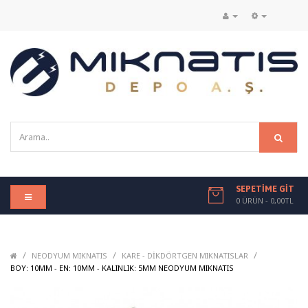
SEPETIME GIT
0 ÜRÜN - 0,00TL
/
/
/
NEODYUM MIKNATIS
KARE - DIKDÖRTGEN MIKNATISLAR
/
BOY: 10MM - EN: 10MM - KALINLIK: 5MM NEODYUM MIKNATIS