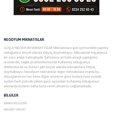
NEODYUM MIKNATISLAR
GÜÇLÜ NEODYUM MIKNATISLAR Mıknatıslara gün içerisindeki yapmış
olduğumuz birçok alanda ihtiyaç duymaktayız. Mıknatıslar hayatımıza
bir sürü artılar katmaktadır. Şahsımıza ait hobi amaçlı yaptığımız
ürünlerde, sağlık problemlerimizde kullanmış olduğumuz
aletlerimizde ve bunun gibi birçok alanda mıknatıslara ihtiyaç
duymaktayız. Neodyum mıknatıslar diğer mıknatıslara oranla bu
ihtiyaçlarımızın her birini diğer ürünlere göre bizlere hem estetik
açıdan hem yüksek çekim gücü açısından kullanmış olduğumuz
alanlarda bizlerin daha fazla verim almamızı sağlamaktadır.
BILGILER
BANKA BILGILERI
MAGNET NEDIR?