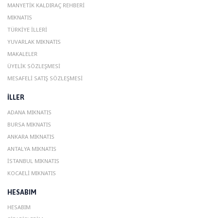
MANYETIK KALDIRAÇ REHBERI
MIKNATIS
TÜRKIYE İLLERI
YUVARLAK MIKNATIS
MAKALELER
ÜYELIK SÖZLEŞMESI
MESAFELI SATIŞ SÖZLEŞMESI
ILLER
ADANA MIKNATIS
BURSA MIKNATIS
ANKARA MIKNATIS
ANTALYA MIKNATIS
ISTANBUL MIKNATIS
KOCAELI MIKNATIS
HESABIM
HESABIM