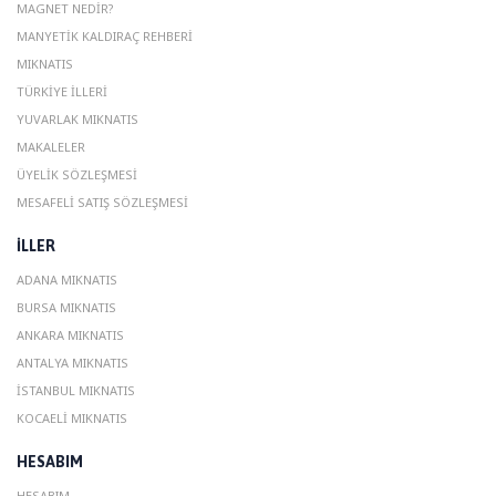
MAGNET NEDIR?
MANYETIK KALDIRAÇ REHBERI
MIKNATIS
TÜRKIYE İLLERI
YUVARLAK MIKNATIS
MAKALELER
ÜYELIK SÖZLEŞMESI
MESAFELI SATIŞ SÖZLEŞMESI
ILLER
ADANA MIKNATIS
BURSA MIKNATIS
ANKARA MIKNATIS
ANTALYA MIKNATIS
ISTANBUL MIKNATIS
KOCAELI MIKNATIS
HESABIM
HESABIM