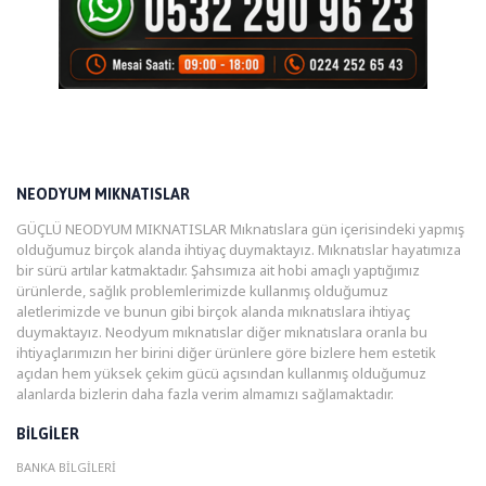
NEODYUM MIKNATISLAR
GÜÇLÜ NEODYUM MIKNATISLAR Mıknatıslara gün içerisindeki yapmış
olduğumuz birçok alanda ihtiyaç duymaktayız. Mıknatıslar hayatımıza
bir sürü artılar katmaktadır. Şahsımıza ait hobi amaçlı yaptığımız
ürünlerde, sağlık problemlerimizde kullanmış olduğumuz
aletlerimizde ve bunun gibi birçok alanda mıknatıslara ihtiyaç
duymaktayız. Neodyum mıknatıslar diğer mıknatıslara oranla bu
ihtiyaçlarımızın her birini diğer ürünlere göre bizlere hem estetik
açıdan hem yüksek çekim gücü açısından kullanmış olduğumuz
alanlarda bizlerin daha fazla verim almamızı sağlamaktadır.
BILGILER
BANKA BILGILERI