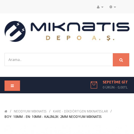
SEPETIME GIT
0 ÜRÜN - 0,00TL
/
/
/
NEODYUM MIKNATIS
KARE - DIKDÖRTGEN MIKNATISLAR
/
BOY: 10MM - EN: 10MM - KALINLIK: 2MM NEODYUM MIKNATIS