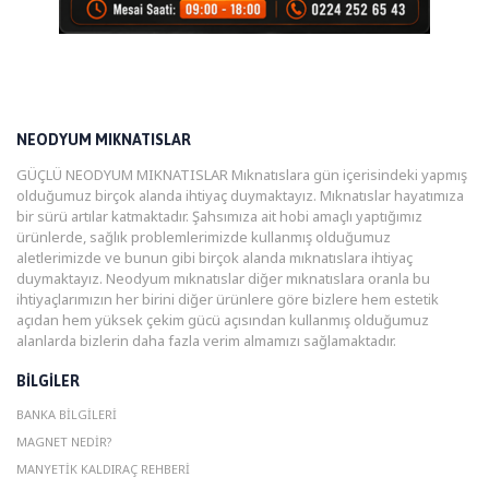
NEODYUM MIKNATISLAR
GÜÇLÜ NEODYUM MIKNATISLAR Mıknatıslara gün içerisindeki yapmış
olduğumuz birçok alanda ihtiyaç duymaktayız. Mıknatıslar hayatımıza
bir sürü artılar katmaktadır. Şahsımıza ait hobi amaçlı yaptığımız
ürünlerde, sağlık problemlerimizde kullanmış olduğumuz
aletlerimizde ve bunun gibi birçok alanda mıknatıslara ihtiyaç
duymaktayız. Neodyum mıknatıslar diğer mıknatıslara oranla bu
ihtiyaçlarımızın her birini diğer ürünlere göre bizlere hem estetik
açıdan hem yüksek çekim gücü açısından kullanmış olduğumuz
alanlarda bizlerin daha fazla verim almamızı sağlamaktadır.
BILGILER
BANKA BILGILERI
MAGNET NEDIR?
MANYETIK KALDIRAÇ REHBERI