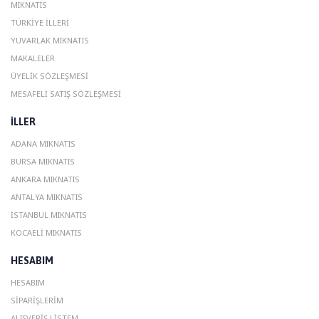
MIKNATIS
TÜRKIYE İLLERI
YUVARLAK MIKNATIS
MAKALELER
ÜYELIK SÖZLEŞMESI
MESAFELI SATIŞ SÖZLEŞMESI
ILLER
ADANA MIKNATIS
BURSA MIKNATIS
ANKARA MIKNATIS
ANTALYA MIKNATIS
ISTANBUL MIKNATIS
KOCAELI MIKNATIS
HESABIM
HESABIM
SIPARIŞLERIM
ALIŞVERIŞ LISTEM