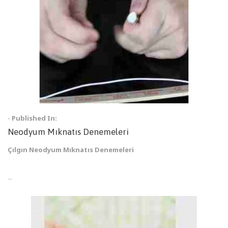
-
Published In:
Neodyum Mıknatıs Denemeleri
Çılgın Neodyum Mıknatıs Denemeleri
...