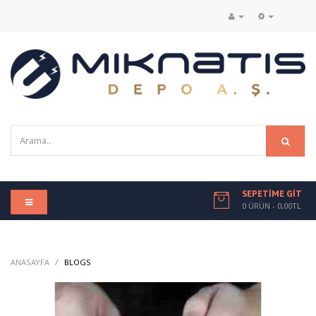
SEPETIME GIT
0 ÜRÜN - 0,00TL
/
/
ANASAYFA
BLOGS