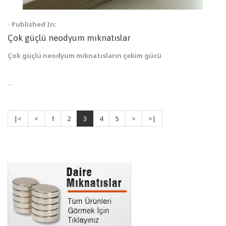
-
Published In:
Çok güçlü neodyum mıknatıslar
Çok güçlü neodyum mıknatısların çekim gücü
...
|<
<
1
2
3
4
5
>
>|