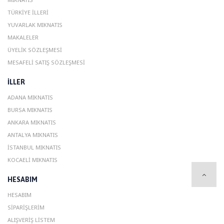
TÜRKIYE İLLERI
YUVARLAK MIKNATIS
MAKALELER
ÜYELIK SÖZLEŞMESI
MESAFELI SATIŞ SÖZLEŞMESI
ILLER
ADANA MIKNATIS
BURSA MIKNATIS
ANKARA MIKNATIS
ANTALYA MIKNATIS
ISTANBUL MIKNATIS
KOCAELI MIKNATIS
HESABIM
HESABIM
SIPARIŞLERIM
ALIŞVERIŞ LISTEM