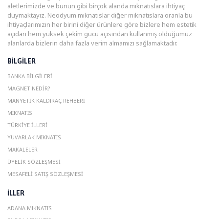
aletlerimizde ve bunun gibi birçok alanda mıknatıslara ihtiyaç
duymaktayız. Neodyum mıknatıslar diğer mıknatıslara oranla bu
ihtiyaçlarımızın her birini diğer ürünlere göre bizlere hem estetik
açıdan hem yüksek çekim gücü açısından kullanmış olduğumuz
alanlarda bizlerin daha fazla verim almamızı sağlamaktadır.
BILGILER
BANKA BILGILERI
MAGNET NEDIR?
MANYETIK KALDIRAÇ REHBERI
MIKNATIS
TÜRKIYE İLLERI
YUVARLAK MIKNATIS
MAKALELER
ÜYELIK SÖZLEŞMESI
MESAFELI SATIŞ SÖZLEŞMESI
ILLER
ADANA MIKNATIS