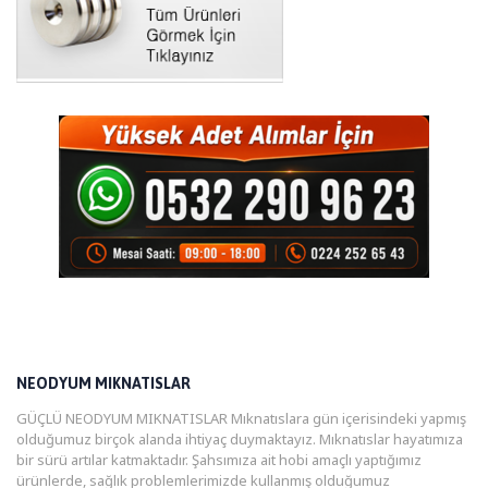
NEODYUM MIKNATISLAR
GÜÇLÜ NEODYUM MIKNATISLAR Mıknatıslara gün içerisindeki yapmış
olduğumuz birçok alanda ihtiyaç duymaktayız. Mıknatıslar hayatımıza
bir sürü artılar katmaktadır. Şahsımıza ait hobi amaçlı yaptığımız
ürünlerde, sağlık problemlerimizde kullanmış olduğumuz