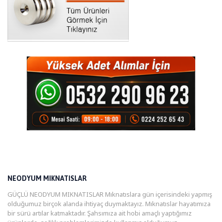
NEODYUM MIKNATISLAR
GÜÇLÜ NEODYUM MIKNATISLAR Mıknatıslara gün içerisindeki yapmış
olduğumuz birçok alanda ihtiyaç duymaktayız. Mıknatıslar hayatımıza
bir sürü artılar katmaktadır. Şahsımıza ait hobi amaçlı yaptığımız