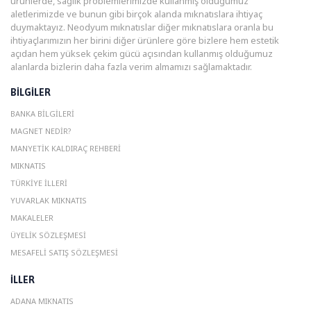
ürünlerde, sağlık problemlerimizde kullanmış olduğumuz
aletlerimizde ve bunun gibi birçok alanda mıknatıslara ihtiyaç
duymaktayız. Neodyum mıknatıslar diğer mıknatıslara oranla bu
ihtiyaçlarımızın her birini diğer ürünlere göre bizlere hem estetik
açıdan hem yüksek çekim gücü açısından kullanmış olduğumuz
alanlarda bizlerin daha fazla verim almamızı sağlamaktadır.
BILGILER
BANKA BILGILERI
MAGNET NEDIR?
MANYETIK KALDIRAÇ REHBERI
MIKNATIS
TÜRKIYE İLLERI
YUVARLAK MIKNATIS
MAKALELER
ÜYELIK SÖZLEŞMESI
MESAFELI SATIŞ SÖZLEŞMESI
ILLER
ADANA MIKNATIS