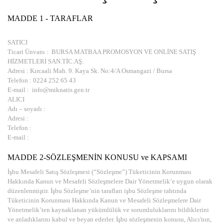
MADDE 1 - TARAFLAR
SATICI
Ticari Ünvanı : BURSA MATBAA PROMOSYON VE ONLİNE SATIŞ
HİZMETLERİ SAN.TİC.AŞ.
Adresi : Kırcaali Mah. 9. Kaya Sk. No:4/A Osmangazi / Bursa
Telefon : 0224 252 65 43
E-mail : info@miknatis.gen.tr
ALICI
Adı – soyadı :
Adresi :
Telefon :
E-mail :
MADDE 2-SÖZLEŞMENİN KONUSU ve KAPSAMI
İşbu Mesafeli Satış Sözleşmesi (“Sözleşme”) Tüketicinin Korunması
Hakkında Kanun ve Mesafeli Sözleşmelere Dair Yönetmelik’e uygun olarak
düzenlenmiştir. İşbu Sözleşme’nin tarafları işbu Sözleşme tahtında
Tüketicinin Korunması Hakkında Kanun ve Mesafeli Sözleşmelere Dair
Yönetmelik’ten kaynaklanan yükümlülük ve sorumluluklarını bildiklerini
ve anladıklarını kabul ve beyan ederler. İşbu sözleşmenin konusu, Alıcı'nın,