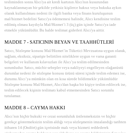
tesliminden sonra Alıcı'ya ait kredi kartının Alıcı'nın kusurundan
kaynaklanmayan bir şekilde yetkisiz kişilerce haksız veya hukuka aykırı
olarak kullanılması nedeni ile ilgili banka veya finans kuruluşunun
mal/hizmet bedelini Satıcı'ya ödememesi halinde, Alıcı kendisine teslim
edilmiş olması kaydıyla Mal/Hizmet’i 3 (üç) gün içinde Satıcı'ya iade
etmekle yükümlüdür. Bu halde teslimat giderleri Alıcı'ya aittir.
MADDE 7 - SATICININ BEYAN VE TAAHHÜTLERİ
Satıcı, Sözleşme konusu Mal/Hizmet’in Tüketici Mevzuatına uygun olarak,
sağlam, eksiksiz, siparişte belirtilen niteliklere uygun ve varsa garanti
belgeleri ve kullanım kılavuzları ile Alıcı’ya teslim edilmesinden
sorumludur. Satıcı, mücbir sebepler veya nakliyeyi engelleyen olağanüstü
durumlar nedeni ile sözleşme konusu ürünü süresi içinde teslim edemez ise,
durumu Alıcı’ya mümkün olan en kısa sürede bildirmekle yükümlüdür
Sözleşme konusu Mal/Hizmet, Alıcı'dan başka bir kişiye teslim edilecek ise,
teslim edilecek kişinin teslimatı kabul etmemesinden Satıcı sorumlu
tutulamaz.
MADDE 8 – CAYMA HAKKI
Alıcı’nın hiçbir hukuki ve cezai sorumluluk üstlenmeksizin ve hiçbir
gerekçe göstermeksizin teslim aldığı veya sözleşmenin imzalandığı tarihten
itibaren 14 (Ondört) gün içerisinde malı veya hizmeti reddederek