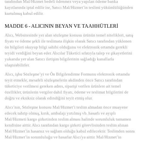
tarafından Mal/Hizmet bedeli ödenmez veya yapılan ödeme banka
kayıtlarında iptal edilir ise, Satıcı Mal/Hizmet’in teslimi yükümlülüğünden
kurtulmuş kabul edilir.
MADDE 6 - ALICININ BEYAN VE TAAHHÜTLERİ
Alıcı, Websitesinde yer alan sözleşme konusu ürünün temel nitelikleri, satış
fiyatı ve ödeme şekli ile teslimata ilişkin olarak Satıcı tarafından yüklenen
ön bilgileri okuyup bilgi sahibi olduğunu ve elektronik ortamda gerekli
teyidi verdiğini beyan eder. Alıcılar Tüketici sıfatıyla talep ve şikayetlerini
yukarıda yer alan Satıcı iletişim bilgilerinin sağladığı kanallarla
ulaştırabilirler.
Alıcı, işbu Sözleşme’yi ve Ön Bilgilendirme Formunu elektronik ortamda
teyit etmekle, mesafeli sözleşmelerin akdinden önce Satıcı tarafından
tüketiciye verilmesi gereken adres, siparişi verilen ürünlere ait temel
özellikler, ürünlerin vergiler dahil fiyatı, ödeme ve teslimat bilgilerini de
doğru ve eksiksiz olarak edindiğini teyit etmiş olur.
Alıcı’nın, Sözleşme konusu Mal/Hizmet’i teslim almadan önce muayene
edecek tahrip olmuş, kırık, ambalajı yırtılmış vb. hasarlı ve ayıplı
Mal/Hizmeti kargo şirketinden teslim alması halinde sorumluluk tamamen
kendisine aittir. Alıcı tarafından kargo şirketi görevlisinden teslim alınan
Mal/Hizmet’in hasarsız ve sağlam olduğu kabul edilecektir. Teslimden sonra
Mal/Hizmet’in sorumluluğu ve hasarlar Alıcı'ya aittir. Mal/Hizmet’in