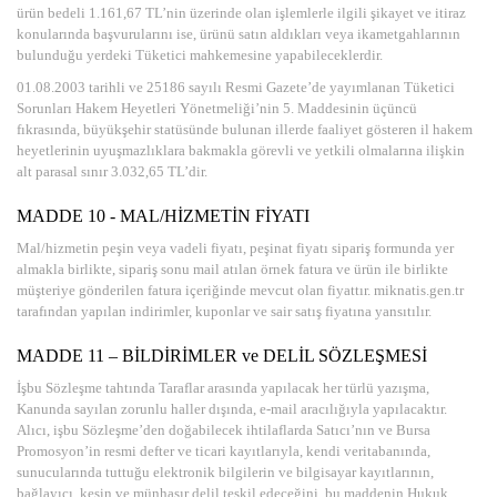
ürün bedeli 1.161,67 TL’nin üzerinde olan işlemlerle ilgili şikayet ve itiraz
konularında başvurularını ise, ürünü satın aldıkları veya ikametgahlarının
bulunduğu yerdeki Tüketici mahkemesine yapabileceklerdir.
01.08.2003 tarihli ve 25186 sayılı Resmi Gazete’de yayımlanan Tüketici
Sorunları Hakem Heyetleri Yönetmeliği’nin 5. Maddesinin üçüncü
fıkrasında, büyükşehir statüsünde bulunan illerde faaliyet gösteren il hakem
heyetlerinin uyuşmazlıklara bakmakla görevli ve yetkili olmalarına ilişkin
alt parasal sınır 3.032,65 TL’dir.
MADDE 10 - MAL/HİZMETİN FİYATI
Mal/hizmetin peşin veya vadeli fiyatı, peşinat fiyatı sipariş formunda yer
almakla birlikte, sipariş sonu mail atılan örnek fatura ve ürün ile birlikte
müşteriye gönderilen fatura içeriğinde mevcut olan fiyattır. miknatis.gen.tr
tarafından yapılan indirimler, kuponlar ve sair satış fiyatına yansıtılır.
MADDE 11 – BİLDİRİMLER ve DELİL SÖZLEŞMESİ
İşbu Sözleşme tahtında Taraflar arasında yapılacak her türlü yazışma,
Kanunda sayılan zorunlu haller dışında, e-mail aracılığıyla yapılacaktır.
Alıcı, işbu Sözleşme’den doğabilecek ihtilaflarda Satıcı’nın ve Bursa
Promosyon’in resmi defter ve ticari kayıtlarıyla, kendi veritabanında,
sunucularında tuttuğu elektronik bilgilerin ve bilgisayar kayıtlarının,
bağlayıcı, kesin ve münhasır delil teşkil edeceğini, bu maddenin Hukuk