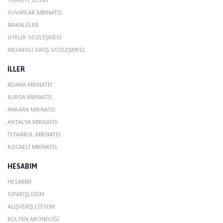
YUVARLAK MIKNATIS
MAKALELER
ÜYELIK SÖZLEŞMESI
MESAFELI SATIŞ SÖZLEŞMESI
ILLER
ADANA MIKNATIS
BURSA MIKNATIS
ANKARA MIKNATIS
ANTALYA MIKNATIS
ISTANBUL MIKNATIS
KOCAELI MIKNATIS
HESABIM
HESABIM
SIPARIŞLERIM
ALIŞVERIŞ LISTEM
BÜLTEN ABONELIĞI