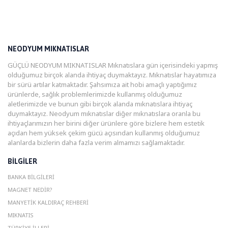
NEODYUM MIKNATISLAR
GÜÇLÜ NEODYUM MIKNATISLAR Mıknatıslara gün içerisindeki yapmış
olduğumuz birçok alanda ihtiyaç duymaktayız. Mıknatıslar hayatımıza
bir sürü artılar katmaktadır. Şahsımıza ait hobi amaçlı yaptığımız
ürünlerde, sağlık problemlerimizde kullanmış olduğumuz
aletlerimizde ve bunun gibi birçok alanda mıknatıslara ihtiyaç
duymaktayız. Neodyum mıknatıslar diğer mıknatıslara oranla bu
ihtiyaçlarımızın her birini diğer ürünlere göre bizlere hem estetik
açıdan hem yüksek çekim gücü açısından kullanmış olduğumuz
alanlarda bizlerin daha fazla verim almamızı sağlamaktadır.
BILGILER
BANKA BILGILERI
MAGNET NEDIR?
MANYETIK KALDIRAÇ REHBERI
MIKNATIS
TÜRKIYE İLLERI