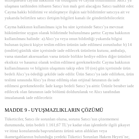
sözleşmeden cayma hakkının var olduğunu ve cayma bildiriminin Satıcı’ya
ulaşması tarihinden itibaren Satıcı’nın malı geri alacağını Satıcı taahhüt eder.
Cayma hakkı bildirimi ve sözleşmeye ilişkin sair bildirimler satıcıya ait ve
yukarıda belirtilen satıcı iletişim bilgileri kanalı ile gönderilebilecektir.
Cayma hakkının kullanılması için bu süre içerisinde Satıcı’ya mevzuat
hükümlerine uygun olarak bildirimde bulunulması şarttır. Cayma hakkının
kullanılması halinde: a) Alıcı’ya veya onun bildirdiği yukarıda bilgisi
bulunan üçüncü kişiye teslim edilen ürünün iade edilmesi zorunludur. b) 14
(ondört) günlük süre içerisinde iade edilecek ürünlerin kutusu, ambalajı,
varsa standart aksesuarları varsa ürünle birlikte hediye edilen diğer ürünleri
eksiksiz ve hasarsız olarak teslim edilmesi gerekmektedir. Cayma hakkının
kullanılmasını ve bilginin ulaşımını takip eden 10 (on) gün içerisinde ürün
bedeli Alıcı’ya ödediği şekilde iade edilir. Ürün Satıcı’ya iade edilirken, ürün
teslimi sırasında Alıcı’ya ibraz edilmiş olan orijinal faturanın da iade
edilmesi gerekmektedir. İade kargo bedeli Satıcı’ya aittir. Ürünle beraber iade
edilecek olan faturanın iade bölümü doldurularak ve Alıcı tarafından
imzalanarak iade edilecektir.
MADDE 9 - UYUŞMAZLIKLARIN ÇÖZÜMÜ
Tüketiciler, Satıcı ile sorunları olursa, sorunu Satıcı’nın çözememesi
durumunda, ürün bedeli 1.161,67 TL’ye kadar olan işlemlerle ilgili şikayet
ve itiraz konularında başvurularını ürünü satın aldıkları veya
ikametgahlarının bulunduğu yerdeki Tüketici Sorunları Hakem Heyeti’ne;