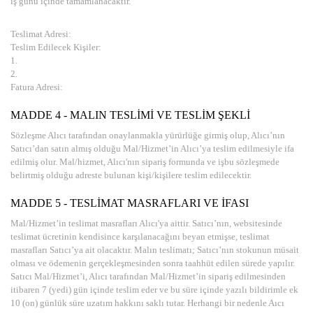
iş günü içinde tamamlanacaktır.
Teslimat Adresi:
Teslim Edilecek Kişiler:
1.
2.
Fatura Adresi:
MADDE 4 - MALIN TESLİMİ VE TESLİM ŞEKLİ
Sözleşme Alıcı tarafından onaylanmakla yürürlüğe girmiş olup, Alıcı’nın
Satıcı’dan satın almış olduğu Mal/Hizmet’in Alıcı’ya teslim edilmesiyle ifa
edilmiş olur. Mal/hizmet, Alıcı'nın sipariş formunda ve işbu sözleşmede
belirtmiş olduğu adreste bulunan kişi/kişilere teslim edilecektir.
MADDE 5 - TESLİMAT MASRAFLARI VE İFASI
Mal/Hizmet’in teslimat masrafları Alıcı'ya aittir. Satıcı’nın, websitesinde
teslimat ücretinin kendisince karşılanacağını beyan etmişse, teslimat
masrafları Satıcı’ya ait olacaktır. Malın teslimatı; Satıcı’nın stokunun müsait
olması ve ödemenin gerçekleşmesinden sonra taahhüt edilen sürede yapılır.
Satıcı Mal/Hizmet’i, Alıcı tarafından Mal/Hizmet’in sipariş edilmesinden
itibaren 7 (yedi) gün içinde teslim eder ve bu süre içinde yazılı bildirimle ek
10 (on) günlük süre uzatım hakkını saklı tutar. Herhangi bir nedenle Aıcı