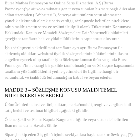
Bursa Matbaa Promosyon ve Online Satış Hizmetleri A.Ş (Bursa
Promosyon)’ye ait www.miknatis.gen.tr veya sunulan hizmete bağlı diler alan
adları üzerinden (“Websitesi”), Satıcıya ait ürünlerin satın alınmasına
yönelik elektronik olarak sipariş verdiği, sözleşmede belirtilen niteliklere
sahip mal/hizmetin satışı ve teslimi ile ilgili olarak Tüketicinin Korunması
Hakkındaki Kanun ve Mesafeli Sözleşmelere Dair Yönetmelik hükümleri
gereğince tarafların hak ve yükümlülüklerinin saptanması oluşturur.
İşbu sözleşmenin akdedilmesi tarafların ayrı ayrı Bursa Promosyon ile
akdetmiş oldukları websitesi üyelik sözleşmelerinin hükümlerinin ifasını
engellemeyecek olup taraflar işbu Sözleşme konusu ürün satışında Bursa
Promosyon’in herhangi bir şekilde taraf olmadığını ve Sözleşme kapsamında
tarafların yükümlülüklerini yerine getirmeleri ile ilgili herhangi bir
sorumluluk ve taahhüdü bulunmadığını kabul ve beyan ederler.
MADDE 3 – SÖZLEŞME KONUSU MALIN TEMEL
NİTELİKLERİ VE BEDELİ
Ürün/Ürünlerin cinsi ve türü, miktarı, marka/modeli, rengi ve vergiler dahil
satış bedeli ve teslimat bilgileri aşağıdaki gibidir:
Ödeme Şekli ve Planı: Kapıda Kargo aracılığı ile veya sistemde belirtilen
Iban numarasına Havale/Eft ile
Siparişi takip eden 3 iş günü içinde sevkiyatlara başlanacaktır. Sevkiyat, (7)