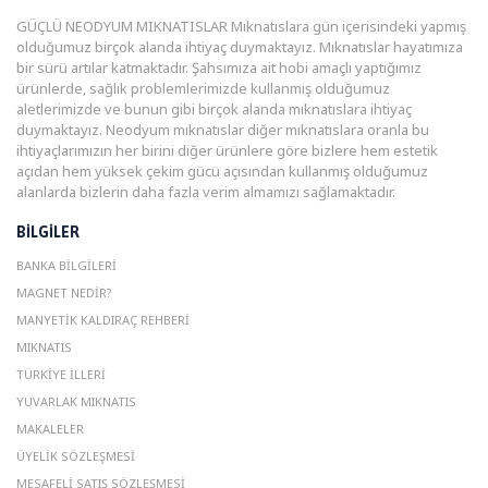
GÜÇLÜ NEODYUM MIKNATISLAR Mıknatıslara gün içerisindeki yapmış
olduğumuz birçok alanda ihtiyaç duymaktayız. Mıknatıslar hayatımıza
bir sürü artılar katmaktadır. Şahsımıza ait hobi amaçlı yaptığımız
ürünlerde, sağlık problemlerimizde kullanmış olduğumuz
aletlerimizde ve bunun gibi birçok alanda mıknatıslara ihtiyaç
duymaktayız. Neodyum mıknatıslar diğer mıknatıslara oranla bu
ihtiyaçlarımızın her birini diğer ürünlere göre bizlere hem estetik
açıdan hem yüksek çekim gücü açısından kullanmış olduğumuz
alanlarda bizlerin daha fazla verim almamızı sağlamaktadır.
BILGILER
BANKA BILGILERI
MAGNET NEDIR?
MANYETIK KALDIRAÇ REHBERI
MIKNATIS
TÜRKIYE İLLERI
YUVARLAK MIKNATIS
MAKALELER
ÜYELIK SÖZLEŞMESI
MESAFELI SATIŞ SÖZLEŞMESI