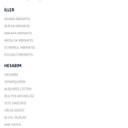
ILLER
ADANA MIKNATIS
BURSA MIKNATIS
ANKARA MIKNATIS
ANTALYA MIKNATIS
ISTANBUL MIKNATIS
KOCAELI MIKNATIS
HESABIM
HESABIM
SIPARIŞLERIM
ALIŞVERIŞ LISTEM
BÜLTEN ABONELIĞI
SITE HARITASI
ÜRÜN İADESI
BLOG YAZILAR
ANA SAYFA