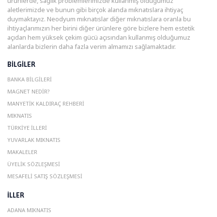
ürünlerde, sağlık problemlerimizde kullanmış olduğumuz
aletlerimizde ve bunun gibi birçok alanda mıknatıslara ihtiyaç
duymaktayız. Neodyum mıknatıslar diğer mıknatıslara oranla bu
ihtiyaçlarımızın her birini diğer ürünlere göre bizlere hem estetik
açıdan hem yüksek çekim gücü açısından kullanmış olduğumuz
alanlarda bizlerin daha fazla verim almamızı sağlamaktadır.
BILGILER
BANKA BILGILERI
MAGNET NEDIR?
MANYETIK KALDIRAÇ REHBERI
MIKNATIS
TÜRKIYE İLLERI
YUVARLAK MIKNATIS
MAKALELER
ÜYELIK SÖZLEŞMESI
MESAFELI SATIŞ SÖZLEŞMESI
ILLER
ADANA MIKNATIS