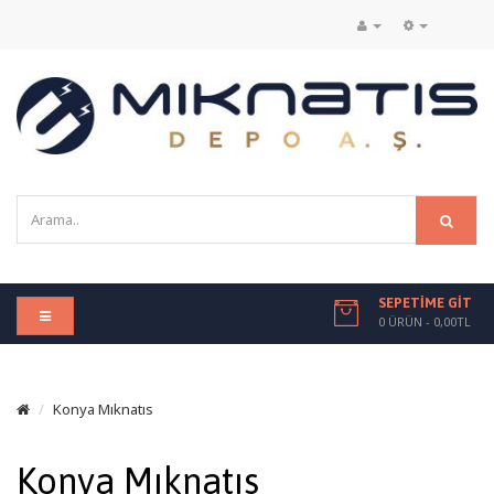
SEPETIME GIT
0 ÜRÜN - 0,00TL
Konya Mıknatıs
Konya Mıknatıs