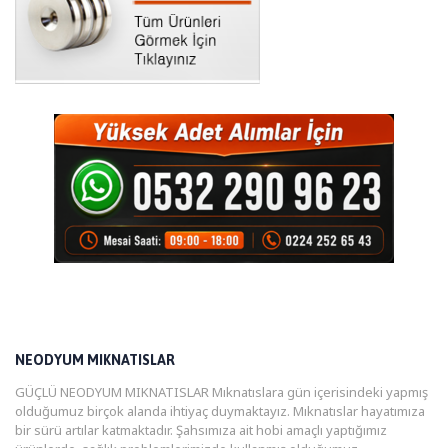
NEODYUM MIKNATISLAR
GÜÇLÜ NEODYUM MIKNATISLAR Mıknatıslara gün içerisindeki yapmış
olduğumuz birçok alanda ihtiyaç duymaktayız. Mıknatıslar hayatımıza
bir sürü artılar katmaktadır. Şahsımıza ait hobi amaçlı yaptığımız