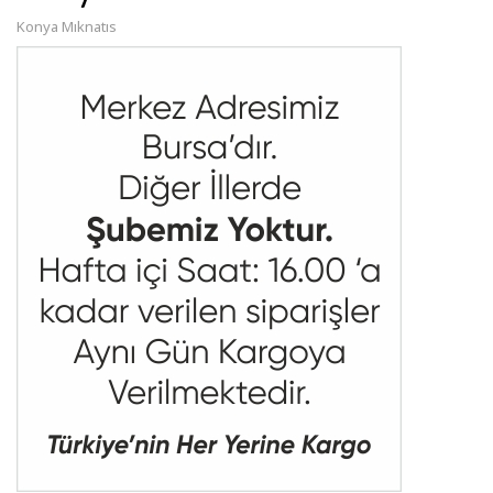
Konya Mıknatıs