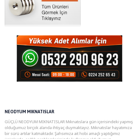
NEODYUM MIKNATISLAR
GÜÇLÜ NEODYUM MIKNATISLAR Mıknatıslara gün içerisindeki yapmış
olduğumuz birçok alanda ihtiyaç duymaktayız. Mıknatıslar hayatımıza
bir sürü artılar katmaktadır. Şahsımıza ait hobi amaçlı yaptığımız