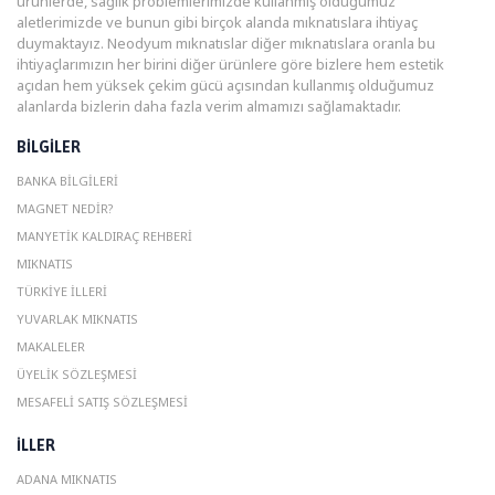
ürünlerde, sağlık problemlerimizde kullanmış olduğumuz
aletlerimizde ve bunun gibi birçok alanda mıknatıslara ihtiyaç
duymaktayız. Neodyum mıknatıslar diğer mıknatıslara oranla bu
ihtiyaçlarımızın her birini diğer ürünlere göre bizlere hem estetik
açıdan hem yüksek çekim gücü açısından kullanmış olduğumuz
alanlarda bizlerin daha fazla verim almamızı sağlamaktadır.
BILGILER
BANKA BILGILERI
MAGNET NEDIR?
MANYETIK KALDIRAÇ REHBERI
MIKNATIS
TÜRKIYE İLLERI
YUVARLAK MIKNATIS
MAKALELER
ÜYELIK SÖZLEŞMESI
MESAFELI SATIŞ SÖZLEŞMESI
ILLER
ADANA MIKNATIS