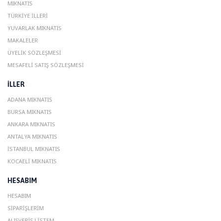
MIKNATIS
TÜRKIYE İLLERI
YUVARLAK MIKNATIS
MAKALELER
ÜYELIK SÖZLEŞMESI
MESAFELI SATIŞ SÖZLEŞMESI
ILLER
ADANA MIKNATIS
BURSA MIKNATIS
ANKARA MIKNATIS
ANTALYA MIKNATIS
ISTANBUL MIKNATIS
KOCAELI MIKNATIS
HESABIM
HESABIM
SIPARIŞLERIM
ALIŞVERIŞ LISTEM