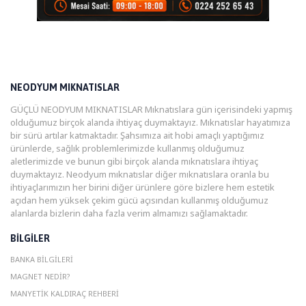
NEODYUM MIKNATISLAR
GÜÇLÜ NEODYUM MIKNATISLAR Mıknatıslara gün içerisindeki yapmış
olduğumuz birçok alanda ihtiyaç duymaktayız. Mıknatıslar hayatımıza
bir sürü artılar katmaktadır. Şahsımıza ait hobi amaçlı yaptığımız
ürünlerde, sağlık problemlerimizde kullanmış olduğumuz
aletlerimizde ve bunun gibi birçok alanda mıknatıslara ihtiyaç
duymaktayız. Neodyum mıknatıslar diğer mıknatıslara oranla bu
ihtiyaçlarımızın her birini diğer ürünlere göre bizlere hem estetik
açıdan hem yüksek çekim gücü açısından kullanmış olduğumuz
alanlarda bizlerin daha fazla verim almamızı sağlamaktadır.
BILGILER
BANKA BILGILERI
MAGNET NEDIR?
MANYETIK KALDIRAÇ REHBERI