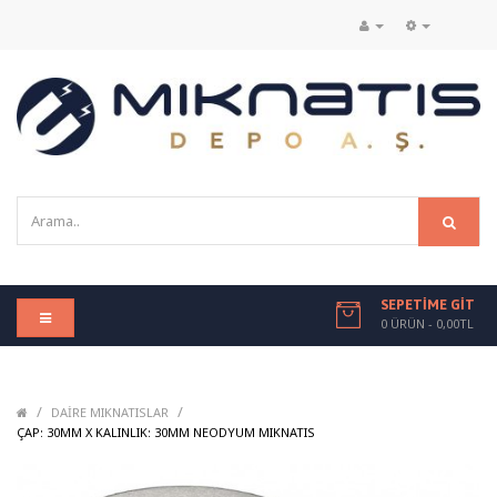
SEPETIME GIT
0 ÜRÜN - 0,00TL
/
/
DAIRE MIKNATISLAR
/
ÇAP: 30MM X KALINLIK: 30MM NEODYUM MIKNATIS