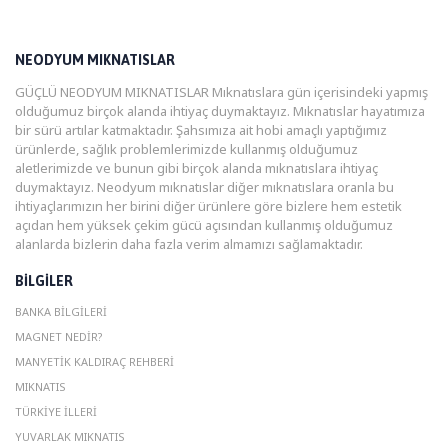
NEODYUM MIKNATISLAR
GÜÇLÜ NEODYUM MIKNATISLAR Mıknatıslara gün içerisindeki yapmış
olduğumuz birçok alanda ihtiyaç duymaktayız. Mıknatıslar hayatımıza
bir sürü artılar katmaktadır. Şahsımıza ait hobi amaçlı yaptığımız
ürünlerde, sağlık problemlerimizde kullanmış olduğumuz
aletlerimizde ve bunun gibi birçok alanda mıknatıslara ihtiyaç
duymaktayız. Neodyum mıknatıslar diğer mıknatıslara oranla bu
ihtiyaçlarımızın her birini diğer ürünlere göre bizlere hem estetik
açıdan hem yüksek çekim gücü açısından kullanmış olduğumuz
alanlarda bizlerin daha fazla verim almamızı sağlamaktadır.
BILGILER
BANKA BILGILERI
MAGNET NEDIR?
MANYETIK KALDIRAÇ REHBERI
MIKNATIS
TÜRKIYE İLLERI
YUVARLAK MIKNATIS