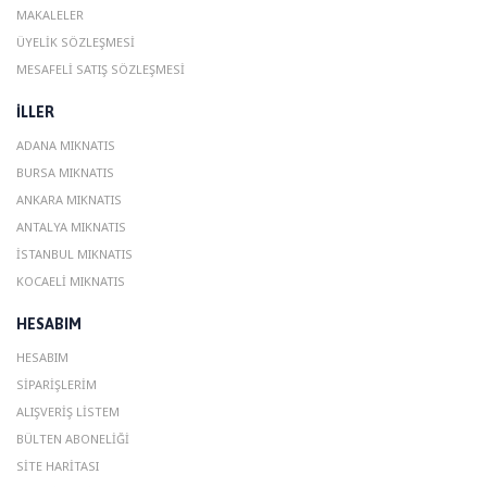
MAKALELER
ÜYELIK SÖZLEŞMESI
MESAFELI SATIŞ SÖZLEŞMESI
ILLER
ADANA MIKNATIS
BURSA MIKNATIS
ANKARA MIKNATIS
ANTALYA MIKNATIS
ISTANBUL MIKNATIS
KOCAELI MIKNATIS
HESABIM
HESABIM
SIPARIŞLERIM
ALIŞVERIŞ LISTEM
BÜLTEN ABONELIĞI
SITE HARITASI